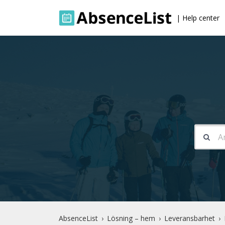
| Help center
AbsenceList
Lösning – hem
Leveransbarhet