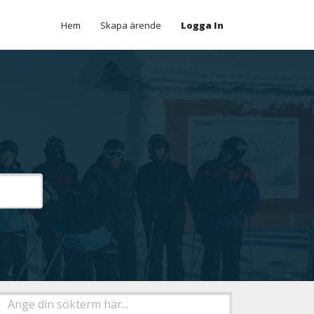
Hem
Skapa ärende
Logga In