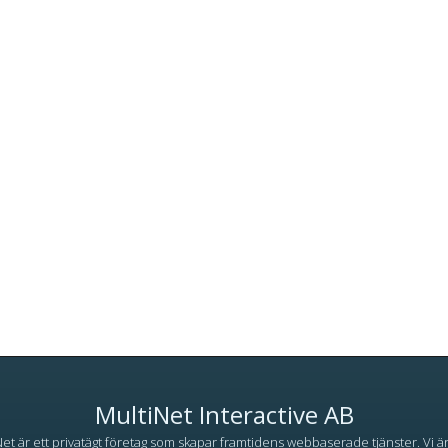
MultiNet Interactive AB
et är ett privatägt företag som skapar framtidens webbaserade tjänster. Vi ä